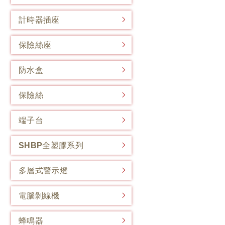
計時器插座
保險絲座
防水盒
保險絲
端子台
SHBP全塑膠系列
多層式警示燈
電腦剝線機
蜂鳴器