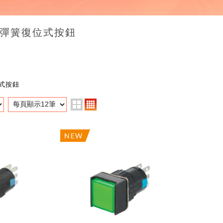
ED彈簧復位式按鈕
位式按鈕