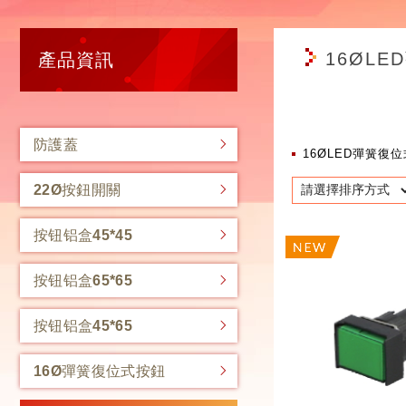
16ØL
產品資訊
防護蓋
16ØLED彈簧復
22Ø按鈕開關
按钮铝盒45*45
按钮铝盒65*65
按钮铝盒45*65
16Ø彈簧復位式按鈕